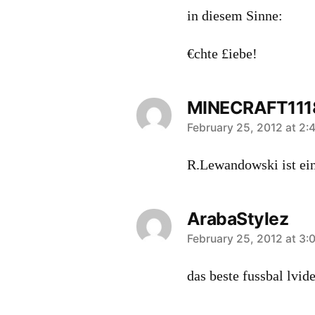
in diesem Sinne:
€chte £iebe!
MINECRAFT111
says:
February 25, 2012 at 2:
R.Lewandowski ist ein
ArabaStylez
says:
February 25, 2012 at 3:
das beste fussbal lvid