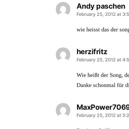
Andy paschen
says:
February 25, 2012 at 3:
wie heisst das der son
herzifritz
says:
February 25, 2012 at 4:
Wie heißt der Song, d
Danke schonmal für d
MaxPower706
says:
February 25, 2012 at 5: