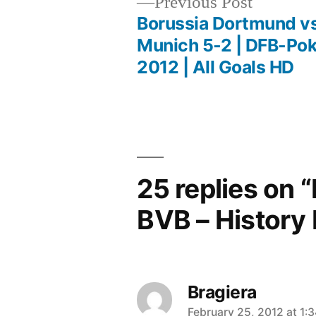
Previous
Previous Post
post:
Borussia Dortmund v
Post
Munich 5-2 | DFB-Poka
2012 | All Goals HD
navigation
25 replies on
BVB – History
Bragiera
says:
February 25, 2012 at 1: