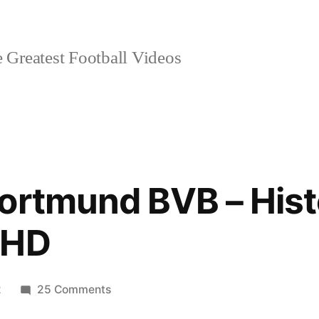
 Greatest Football Videos
ortmund BVB – His
 HD
on
2
25 Comments
Borussia