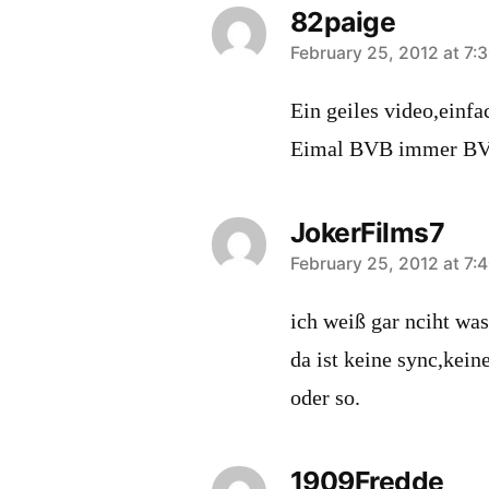
82paige
says:
February 25, 2012 at 7:
Ein geiles video,einf
Eimal BVB immer B
JokerFilms7
says:
February 25, 2012 at 7:
ich weiß gar nciht was
da ist keine sync,kein
oder so.
1909Fredde