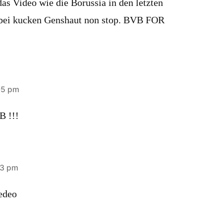
as Video wie die Borussia in den letzten
t bei kucken Genshaut non stop. BVB FOR
05 pm
B !!!
03 pm
edeo