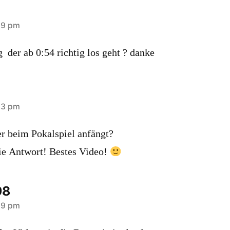
59 pm
g der ab 0:54 richtig los geht ? danke
53 pm
er beim Pokalspiel anfängt?
ie Antwort! Bestes Video!
98
29 pm