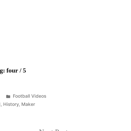
Dortmund
BVB
–
History
Maker
2011/2012
HD
: four / 5
Posted
Football Videos
in
d
,
History
,
Maker