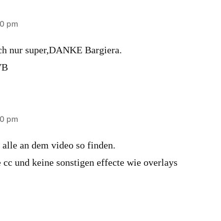
30 pm
ach nur super,DANKE Bargiera.
VB
40 pm
 alle an dem video so finden.
e cc und keine sonstigen effecte wie overlays