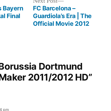
Next
Next Post
post:
s Bayern
FC Barcelona –
l Final
Guardiola’s Era | The
Official Movie 2012
 “Borussia Dortmund
 Maker 2011/2012 HD”
34 pm