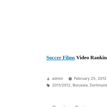
Soccer Films
Video Ranking
Posted
admin
February 25, 2012
by
Tags:
2011/2012
,
Borussia
,
Dortmun