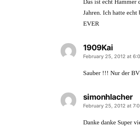
Das ist echt Hammer d
Jahren. Ich hatte ech
EVER
1909Kai
says:
February 25, 2012 at 6:
Sauber !!! Nur der BV
simonhlacher
says:
February 25, 2012 at 7:
Danke danke Super vi