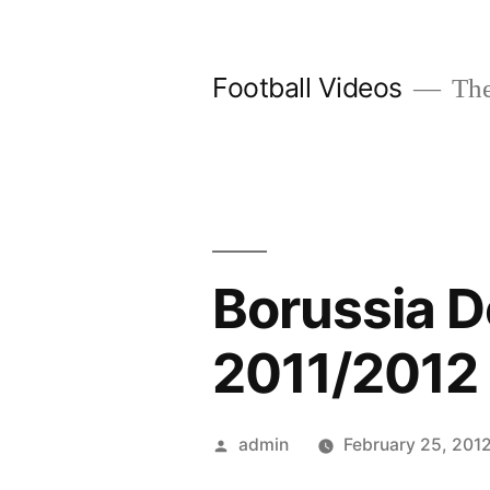
Skip
to
Football Videos
The
content
Borussia D
2011/2012
Posted
admin
February 25, 201
by