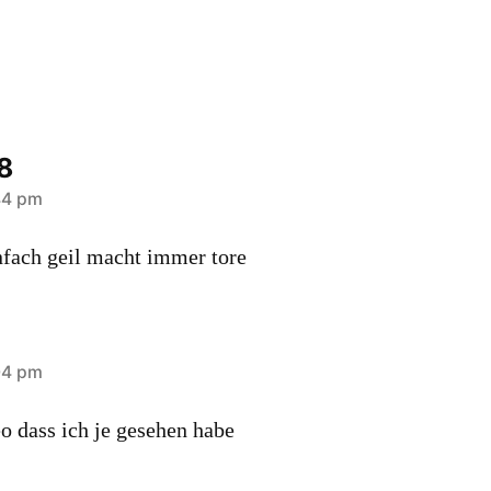
8
44 pm
fach geil macht immer tore
04 pm
eo dass ich je gesehen habe